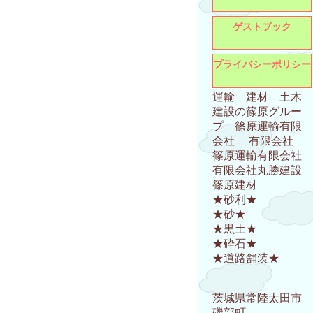
ゲストブック
プライバシーポリシー
運輸 建材 土木
建設の篠原グルー
プ 篠原運輸有限
会社 有限会社
篠原運輸有限会社
有限会社丸勝建設
篠原建材
★砂利★
★砂★
★黒土★
★砕石★
★道路舗装★
茨城県常陸太田市
磯部町