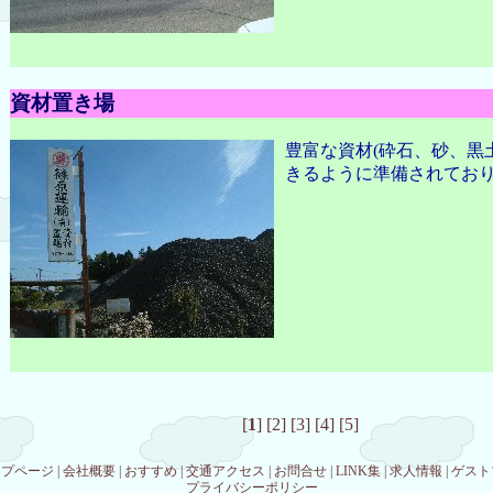
資材置き場
豊富な資材(砕石、砂、黒
きるように準備されてお
[
1
]
[2]
[3]
[4]
[5]
ップページ
|
会社概要
|
おすすめ
|
交通アクセス
|
お問合せ
|
LINK集
|
求人情報
|
ゲスト
プライバシーポリシー