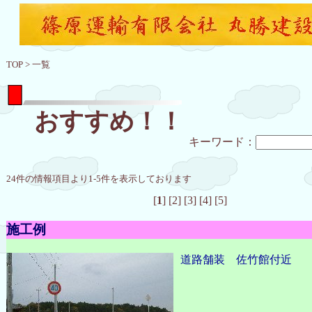
TOP
>
一覧
おすすめ！！
キーワード：
24件の情報項目より1-5件を表示しております
[
1
]
[2]
[3]
[4]
[5]
施工例
道路舗装 佐竹館付近