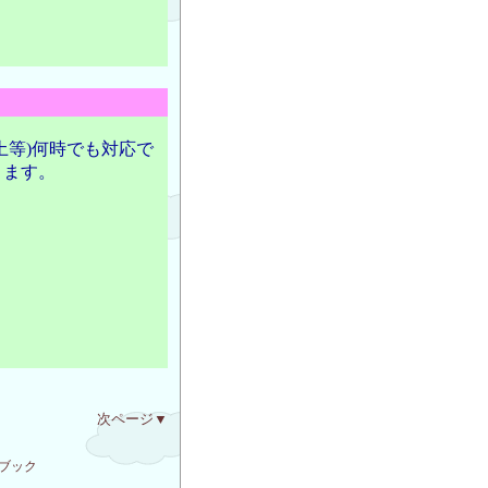
土等)何時でも対応で
ります。
次ページ▼
ブック