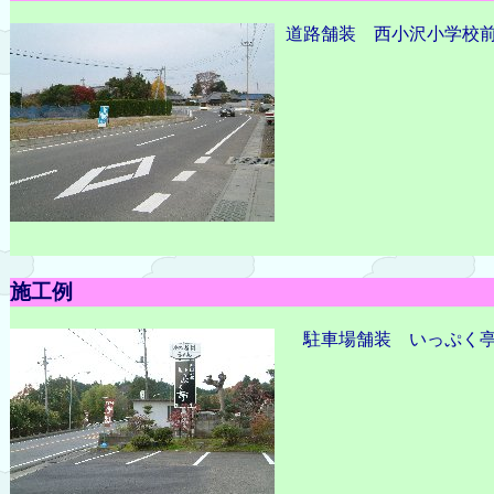
道路舗装 西小沢小学校
施工例
駐車場舗装 いっぷく